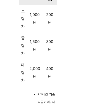
소
1,000
200
형
원
원
차
중
1,500
300
형
원
원
차
대
2,000
400
형
원
원
차
※ 1시간 기준
요금이며, 시