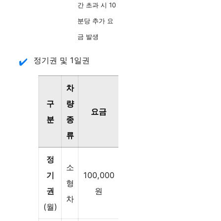
간 초과 시 10
분당 추가 요
금 발생
정기권 및 1일권
차
구
량
요금
분
종
류
정
소
기
100,000
형
권
원
차
(월)