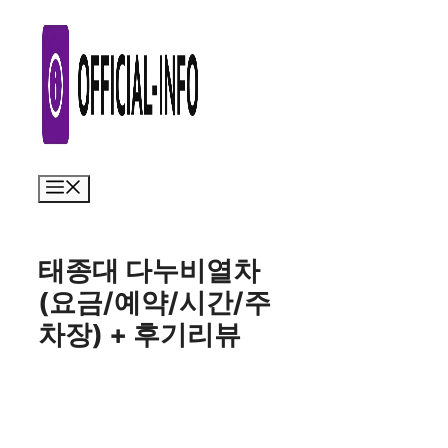
컨
텐
츠
로
건
너
메
뉴
뛰
기
태종대 다누비열차
(요금/예약/시간/주
차장) + 후기리뷰