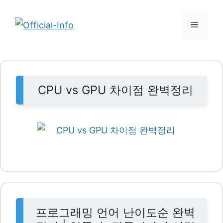
컨
텐
메
츠
뉴
로
건
너
CPU vs GPU 차이점 완벽정리
뛰
기
프로그래밍 언어 난이도순 완벽