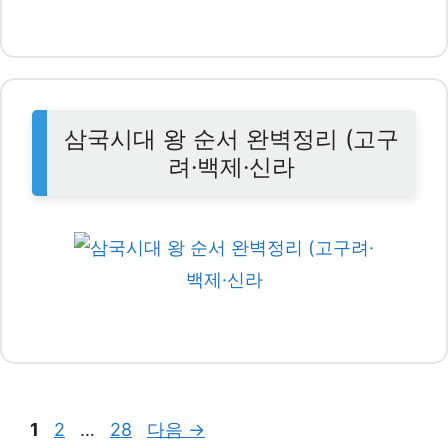
삼국시대 왕 순서 완벽정리 (고구
려·백제·신라
페
페
페
1
2
…
28
다음
→