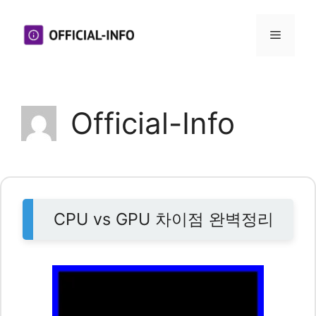
컨
텐
메
츠
뉴
로
건
Official-Info
너
뛰
기
CPU vs GPU 차이점 완벽정리