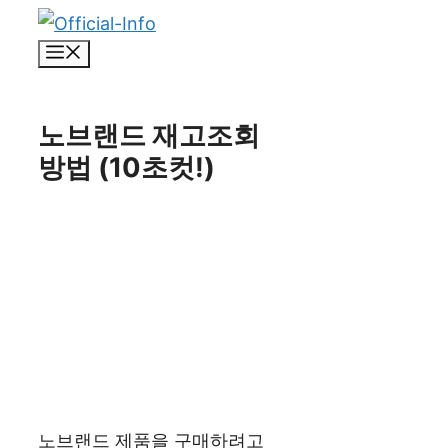
컨
메
텐
뉴
츠
로
노브랜드 재고조회
건
방법 (10초컷!)
너
뛰
기
노브랜드 제품을 구매하려고